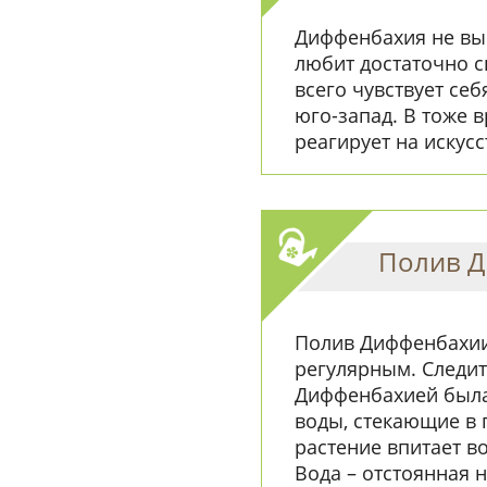
Диффенбахия не вы
любит достаточно 
всего чувствует се
юго-запад. В тоже 
реагирует на искус
Полив 
Полив Диффенбахии
регулярным. Следите
Диффенбахией была
воды, стекающие в 
растение впитает в
Вода – отстоянная 