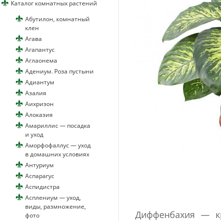
Каталог комнатных растений
Абутилон, комнатный
клен
Агава
Агапантус
Аглаонема
Адениум. Роза пустыни
Адиантум
Азалия
Аихризон
Алоказия
Амариллис — посадка
и уход
Аморфофаллус — уход
в домашних условиях
Антуриум
Аспарагус
Аспидистра
Асплениум — уход,
виды, размножение,
Диффенбахия — кр
фото