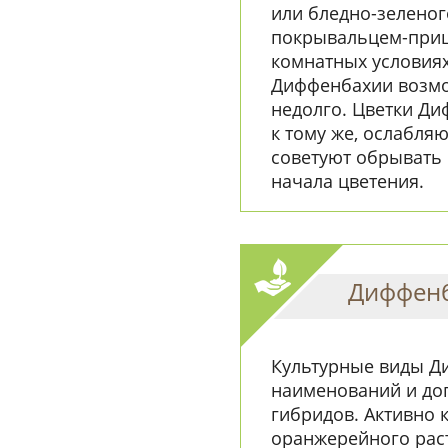
или бледно-зеленог
покрывальцем-приц
комнатных условия
Диффенбахии возмо
недолго. Цветки Ди
к тому же, ослабля
советуют обрывать 
начала цветения.
Диффенб
Культурные виды Д
наименований и до
гибридов. Активно 
оранжерейного рас