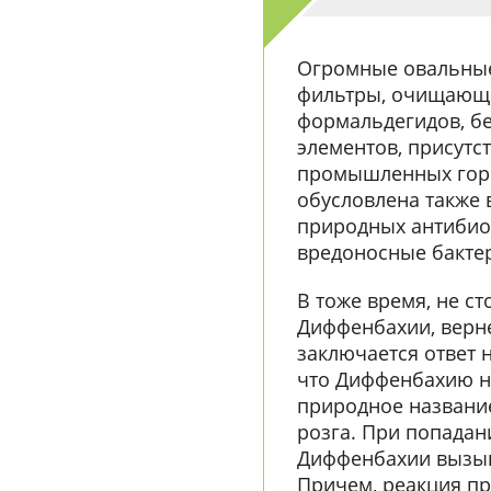
Огромные овальные
фильтры, очищающи
формальдегидов, бе
элементов, присут
промышленных гор
обусловлена также
природных антибио
вредоносные бактер
В тоже время, не ст
Диффенбахии, вернее
заключается ответ 
что Диффенбахию н
природное название
розга. При попадани
Диффенбахии вызыв
Причем, реакция про