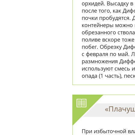
орхидей. Высадку в
после того, как Диф
почки пробудятся. 
контейнеры можно 
обрезанного ствол
поливе вскоре тож
побег. Обрезку Диф
с февраля по май. 
размножения Диффен
используют смесь и
опада (1 часть), песк
«Плачущ
При избыточной вла