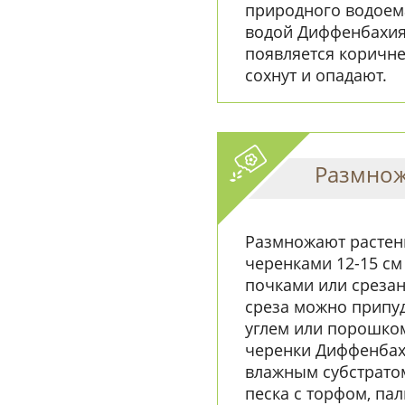
природного водоем
водой Диффенбахия 
появляется коричне
сохнут и опадают.
Размнож
Размножают расте
черенками 12-15 с
почками или среза
среза можно припу
углем или порошко
черенки Диффенбахи
влажным субстрато
песка с торфом, па