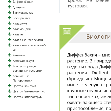
крона. Не менее
Диффенбахия
кустовая.
Драцена
Замиокулькас
Зефирантес
Каладиум
Каламондин
Калатея
Биологи
Калла (Зантедеския)
Каллизия или золотой
ус
Диффенбахия – мно
Камелия
растение. В природ
Клеродендрум
видов из рода Дифф
Колеус — уход в
домашних условиях
растения – Dieffenb
Комнатные
(Ароидные). Мощны
Папоротники
имеет зеленую окра
Цветок Вриезия
крупные овальные 
Цветок Гименокаллис
типа черенках, име
Цветок Гиппеаструм
охватывающего стеб
приспособления, п