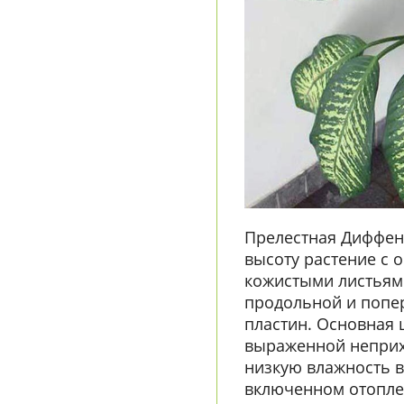
Прелестная Диффенб
высоту растение с 
кожистыми листьями
продольной и попе
пластин. Основная 
выраженной неприх
низкую влажность 
включенном отопле