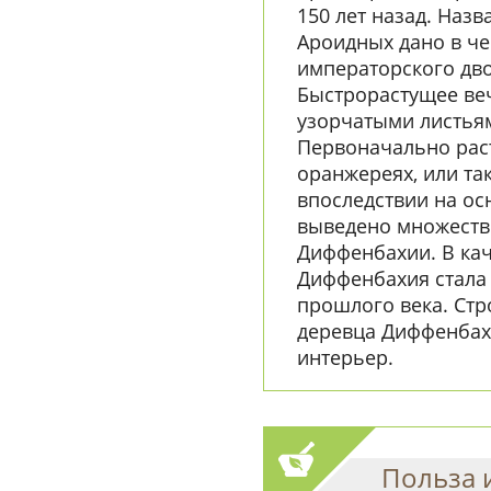
150 лет назад. Наз
Ароидных дано в че
императорского дво
Быстрорастущее ве
узорчатыми листьям
Первоначально рас
оранжереях, или та
впоследствии на о
выведено множеств
Диффенбахии. В кач
Диффенбахия стала 
прошлого века. Ст
деревца Диффенбах
интерьер.
Польза 