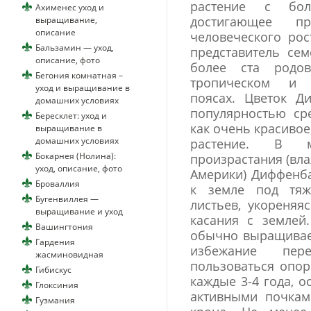
растение с бол
Ахименес уход и
достигающее 
выращивание,
описание
человеческого ро
Бальзамин — уход,
представитель сем
описание, фото
более ста родов
Бегония комнатная –
тропическом и с
уход и выращивание в
поясах. Цветок Д
домашних условиях
популярностью ср
Бересклет: уход и
как очень красивое
выращивание в
домашних условиях
растение. В ме
Бокарнея (Нолина):
произрастания (вл
уход, описание, фото
Америки) Диффенба
Броваллия
к земле под тяж
Бугенвиллея —
листьев, укореняя
выращивание и уход
касания с землей
Вашингтония
обычно выращивает
Гардения
избежание пере
жасминовидная
пользоваться опор
Гибискус
каждые 3-4 года, о
Глоксиния
активными почкам
Гузмания